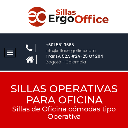
+601 551 3665
info@sillasergoffice.com
Transv. 52A #2A-25 Of 204
Bogotá - Colombia
SILLAS OPERATIVAS
PARA OFICINA
Sillas de Oficina cómodas tipo
Operativa